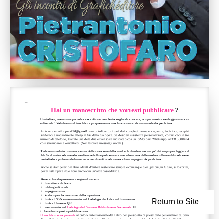
Hai un manoscritto che vorr
esti pubblicar
e ?
Contattaci, 
siamo 
una 
piccola 
casa 
editrice
 con 
tanta 
voglia 
di 
cr  escer
e,    scopri 
i  nostri 
vantaggiosi 
servizi 
editoriali
 !  Valuter
emo 
il   tuo 
libr
o   e   pr  epar
er  emo 
una 
bozza 
senza 
alcun 
vincolo 
da 
parte 
tua.
Invia 
una 
email
  a
  perri16@gmail.com
o   indicando
  i  tuoi 
dati 
completi:
  nome 
e   cognome, 
indirizzo,
  recapiti 
telefonici
 e   naturalmente
 allega
 il   file 
della
 tua 
opera. 
Se 
desideri 
assistenza 
personalizzata,
 comunicaci
 il   tuo 
numero 
di 
telefono
 ,  tramite
 una 
delle
 due 
email
 sopra 
indicate 
o   con 
un  SMS 
o   un 
WhatsApp 
 al    333 
5300414 
così 
saremo 
noi 
a   contattarti.
 (Non 
lasciare
 messaggi 
vocali.)
Ti  dar
emo 
subito 
comunicazione 
della 
ricezione
 della 
mail 
e   ti    chieder
emo 
un 
po’
 di 
tempo 
per
 legger
e   il 
file. 
Se 
il   materiale
 inviato 
risulterà 
adatto 
e   potrà 
esser
e   inserito 
in 
una 
delle 
nostr
e   collane 
editoriali
 sarai 
contattato 
e   potr
emo 
definir
e   un 
accordo 
editoriale
 senza 
alcun 
impegno 
da 
parte 
tua.
Anche 
se 
stamperemo
 il   libro 
i  diritti
 d’autore 
resteranno 
sempre 
e   comunque 
tuoi 
,  per 
cui, 
in    futuro, 
se 
lo    vorrai, 
potrai 
ristampare
 il   tuo 
libro 
anche 
con 
un’altra
 casa 
editrice.
Avrai a tua disposizione i seguenti servizi:
•    Corr
ettor
e di bozze
•    Editing editoriale
•    Impaginazione
•    Grafico pe
r la cr
eazione della copertina 
• 
Codice ISBN e inserimento nel Catalogo dei Libri in Comme
rcio
Return to Site
•    Codice Univoco QR
•    Inserimento nel Catalogo del Servizio Bibliotecario Nazionale
  OP
AC SBN (deposito legale).
•    Assistenza post – pubblicazione
Il    tuo 
libr
o   sarà 
pr  esente
al    Salone 
Internazionale
 del 
Libro 
con 
possibilità
 di 
presentarlo
 personalmente. 
Sarà 
disponibile,
 inoltre,
 in 
tutte
 le    librerie
 fisiche 
d’Italia
 come 
le    grandi 
catene
 Mondadori, 
La 
Feltrinelli,
 Libroco, 