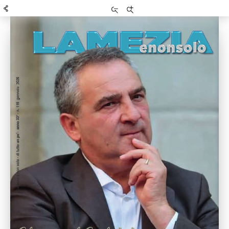
Riduci
Aumenta
zoom
zoom